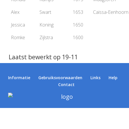
Alex
Swart
1653
Caïssa-Eenhoorn
Jessica
Koning
1650
Romke
Zijlstra
1600
Laatst bewerkt op 19-11
Informatie
Gebruiksvoorwaarden
Links
Help
Contact