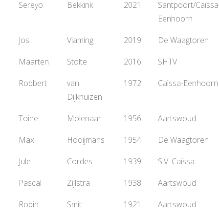
Sereyo
Bekkink
2021
Santpoort/Caïssa
Eenhoorn
Jos
Vlaming
2019
De Waagtoren
Maarten
Stolte
2016
SHTV
Robbert
van
1972
Caïssa-Eenhoorn
Dijkhuizen
Toine
Molenaar
1956
Aartswoud
Max
Hooijmans
1954
De Waagtoren
Jule
Cordes
1939
S.V. Caïssa
Pascal
Zijlstra
1938
Aartswoud
Robin
Smit
1921
Aartswoud