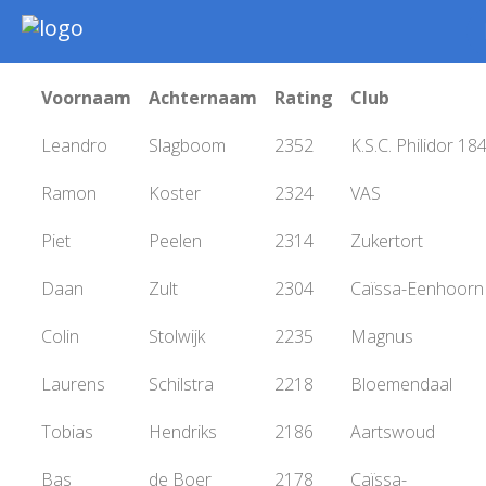
Nieuws
Intern
Voornaam
Achternaam
Rating
Club
Extern
Leandro
Slagboom
2352
K.S.C. Philidor 18
Jeugd
Ramon
Koster
2324
VAS
WSK Toernooi
Agenda
Piet
Peelen
2314
Zukertort
Informatie
Daan
Zult
2304
Caïssa-Eenhoorn
Archief
Colin
Stolwijk
2235
Magnus
Laurens
Schilstra
2218
Bloemendaal
Tobias
Hendriks
2186
Aartswoud
Bas
de Boer
2178
Caïssa-