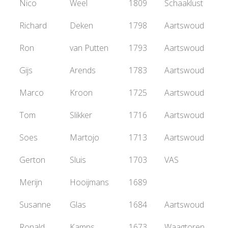
Nico
Weel
1809
Schaaklust
Richard
Deken
1798
Aartswoud
Ron
van Putten
1793
Aartswoud
Gijs
Arends
1783
Aartswoud
Marco
Kroon
1725
Aartswoud
Tom
Slikker
1716
Aartswoud
Soes
Martojo
1713
Aartswoud
Gerton
Sluis
1703
VAS
Merijn
Hooijmans
1689
Susanne
Glas
1684
Aartswoud
Ronald
Kamps
1673
Waagtoren