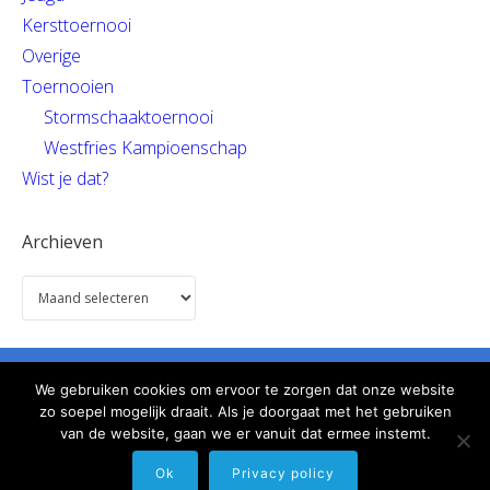
Kersttoernooi
Overige
Toernooien
Stormschaaktoernooi
Westfries Kampioenschap
Wist je dat?
Archieven
We gebruiken cookies om ervoor te zorgen dat onze website
Informatie
Gebruiksvoorwaarden
Links
Help
zo soepel mogelijk draait. Als je doorgaat met het gebruiken
Contact
van de website, gaan we er vanuit dat ermee instemt.
Ok
Privacy policy