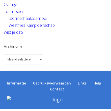
Overige
Toernooien
Stormschaaktoernooi
Westfries Kampioenschap
Wist je dat?
Archieven
Informatie
Gebruiksvoorwaarden
Links
Help
Contact