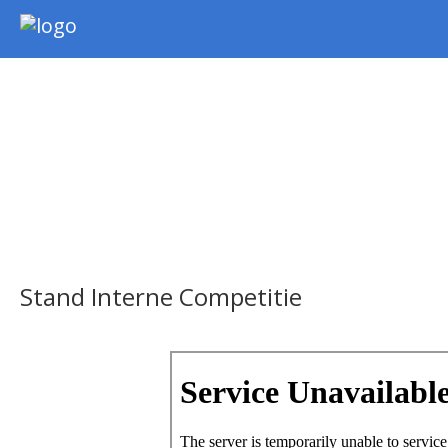
Nieuws
Intern
Extern
Jeugd
WSK Toernooi
Agenda
Informatie
Archief
Stand Interne Competitie