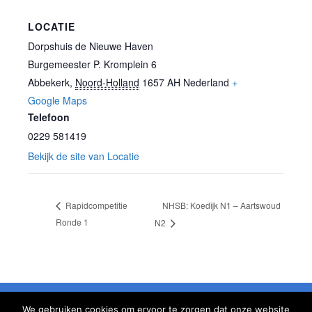
LOCATIE
Dorpshuis de Nieuwe Haven
Burgemeester P. Kromplein 6
Abbekerk
,
Noord-Holland
1657 AH
Nederland
+
Google Maps
Telefoon
0229 581419
Bekijk de site van Locatie
NHSB: Koedijk N1 – Aartswoud
Rapidcompetitie
Ronde 1
N2
We gebruiken cookies om ervoor te zorgen dat onze website