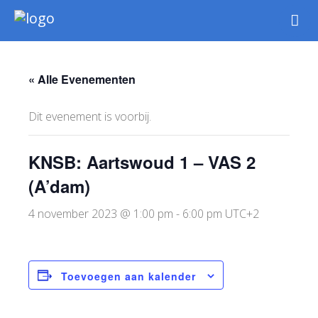
Nieuws
Intern
« Alle Evenementen
Extern
Jeugd
Dit evenement is voorbij.
WSK Toernooi
Agenda
KNSB: Aartswoud 1 – VAS 2
Informatie
(A’dam)
Archief
4 november 2023 @ 1:00 pm
-
6:00 pm
UTC+2
Toevoegen aan kalender