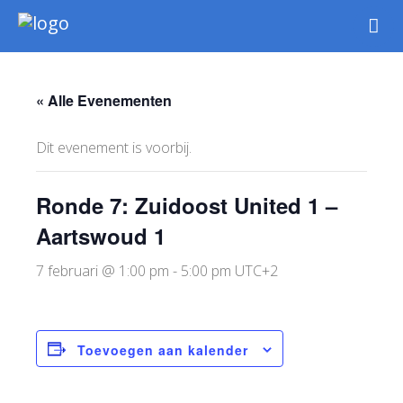
Nieuws
Intern
« Alle Evenementen
Extern
Jeugd
Dit evenement is voorbij.
WSK Toernooi
Agenda
Ronde 7: Zuidoost United 1 –
Informatie
Aartswoud 1
Archief
7 februari @ 1:00 pm
-
5:00 pm
UTC+2
Toevoegen aan kalender