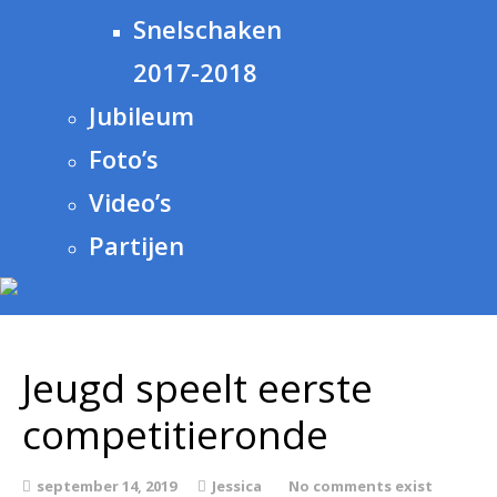
Snelschaken
2017-2018
Jubileum
Foto’s
Video’s
Partijen
Jeugd speelt eerste
competitieronde
september 14, 2019
Jessica
No comments exist