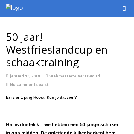
Nieuws
Intern
50 jaar!
Extern
Westfrieslandcup en
Jeugd
WSK Toernooi
schaaktraining
Agenda
Informatie
januari 10, 2019
WebmasterSCAartswoud
No comments exist
Archief
Er is er 1 jarig Hoera! Kun je dat zien?
Het is duidelijk – we hebben een 50 jarige schaker
in ons midden. De oplettende kijker herkent hem