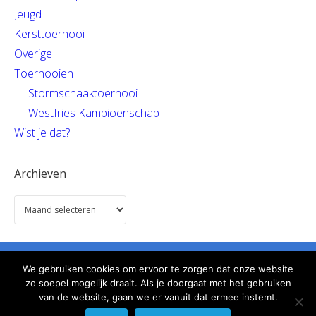
Jeugd
Kersttoernooi
Overige
Toernooien
Stormschaaktoernooi
Westfries Kampioenschap
Wist je dat?
Archieven
We gebruiken cookies om ervoor te zorgen dat onze website
Informatie
Gebruiksvoorwaarden
Links
Help
zo soepel mogelijk draait. Als je doorgaat met het gebruiken
Contact
van de website, gaan we er vanuit dat ermee instemt.