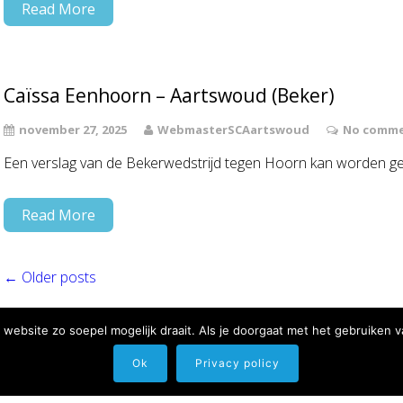
Read More
Caïssa Eenhoorn – Aartswoud (Beker)
november 27, 2025
WebmasterSCAartswoud
No comme
Een verslag van de Bekerwedstrijd tegen Hoorn kan worden g
Read More
←
Older posts
website zo soepel mogelijk draait. Als je doorgaat met het gebruiken v
Ok
Privacy policy