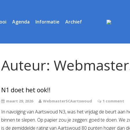
ooi
Agenda
Informatie
Archief
Auteur:
Webmaster
N1 doet het ook!!
maart 29, 2026
WebmasterSCAartswoud
1 comment
In navolging van Aartswoud N3, was het vrijdag de beurt aa
binnen te slepen. Op papier zou je zeggen: goed te doen. We
is de gemiddelde rating van Aartswoud 80 punten hoger dan di