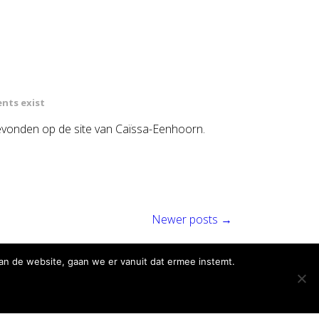
nts exist
evonden op de site van Caïssa-Eenhoorn.
Newer posts
→
an de website, gaan we er vanuit dat ermee instemt.