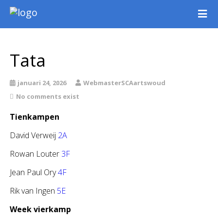
Nieuws
Intern
Tata
Extern
Jeugd
januari 24, 2026
WebmasterSCAartswoud
WSK Toernooi
No comments exist
Agenda
Tienkampen
Informatie
David Verweij
2A
Archief
Rowan Louter
3F
Jean Paul Ory
4F
Rik van Ingen
5E
Week vierkamp