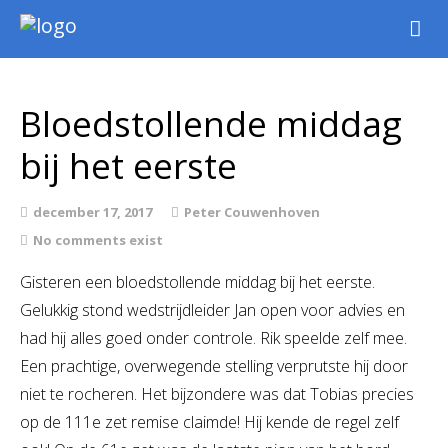
Nieuws
Intern
Bloedstollende middag
Extern
bij het eerste
Jeugd
WSK Toernooi
december 17, 2017
Peter Couwenhoven
Agenda
No comments exist
Informatie
Gisteren een bloedstollende middag bij het eerste.
Archief
Gelukkig stond wedstrijdleider Jan open voor advies en
had hij alles goed onder controle. Rik speelde zelf mee.
Een prachtige, overwegende stelling verprutste hij door
niet te rocheren. Het bijzondere was dat Tobias precies
op de 111e zet remise claimde! Hij kende de regel zelf