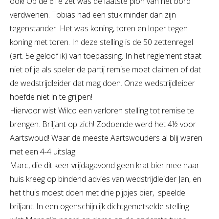
ook! Op de 61e zet was de laatste pion van het bord
verdwenen. Tobias had een stuk minder dan zijn
tegenstander. Het was koning, toren en loper tegen
koning met toren. In deze stelling is de 50 zettenregel
(art. 5e geloof ik) van toepassing. In het reglement staat
niet of je als speler de partij remise moet claimen of dat
de wedstrijdleider dat mag doen. Onze wedstrijdleider
hoefde niet in te grijpen!
Hiervoor wist Wilco een verloren stelling tot remise te
brengen. Briljant op zich! Zodoende werd het 4½ voor
Aartswoud! Waar de meeste Aartswouders al blij waren
met een 4-4 uitslag.
Marc, die dit keer vrijdagavond geen krat bier mee naar
huis kreeg op bindend advies van wedstrijdleider Jan, en
het thuis moest doen met drie pijpjes bier, speelde
briljant. In een ogenschijnlijk dichtgemetselde stelling