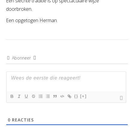
Een slechte traditie is op spectaculaire wijze
doorbroken.
Een opgetogen Herman.
Abonneer
{}
[+]
0
REACTIES