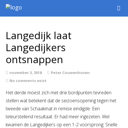
Nieuws
Intern
Langedijk laat
Extern
Langedijkers
Jeugd
WSK Toernooi
ontsnappen
Agenda
Informatie
november 3, 2018
Peter Couwenhoven
No comments exist
Archief
Het derde moest zich met drie bordpunten tevreden
stellen wat betekent dat de seizoensopening tegen het
tweede van Schaakmat in remise eindigde. Een
teleurstellend resultaat. Er had meer ingezeten. Wel
kwamen de Langedijkers op een 1-2 voorsprong. Snelle