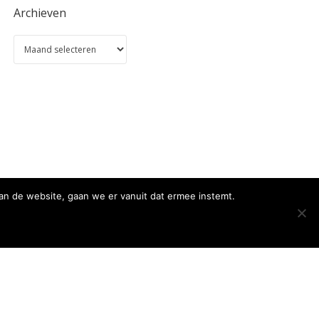
Archieven
an de website, gaan we er vanuit dat ermee instemt.