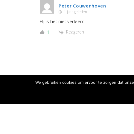
Peter Couwenhoven
1 jaar geleden
Hij is het niet verleerd!
Reageren
1
We gebruiken cookies om ervoor te zorgen dat onze 