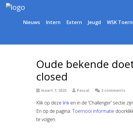
Nieuws
Intern
Extern
Jeugd
WSK Toern
Oude bekende doet
closed
maart 7, 2025
Pascal
2 comments
Klik op deze
link
en in de ‘Challenger’ sectie z
En op de pagina:
Toernooi informatie
doorkli
te volgen.