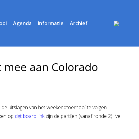
ooi
Agenda
Informatie
Archief
 mee aan Colorado
ijn de uitslagen van het weekendtoernooi te volgen.
kken op
dgt board link
zijn de partijen (vanaf ronde 2) live