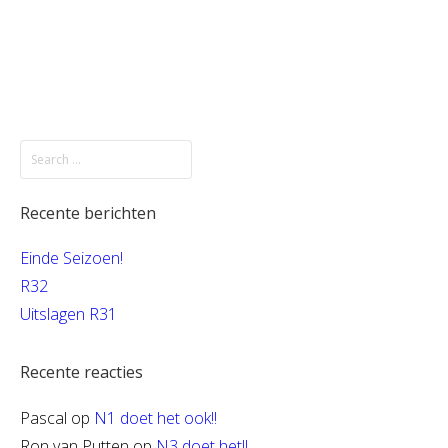
Recente berichten
Einde Seizoen!
R32
Uitslagen R31
Recente reacties
Pascal
op
N1 doet het ook!!
Ron van Putten
op
N3 doet het!!