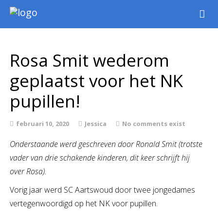
Nieuws
Intern
Rosa Smit wederom
Extern
geplaatst voor het NK
Jeugd
WSK Toernooi
pupillen!
Agenda
Informatie
februari 10, 2020
Jessica
No comments exist
Archief
Onderstaande werd geschreven door Ronald Smit (trotste
vader van drie schakende kinderen, dit keer schrijft hij
over Rosa).
Vorig jaar werd SC Aartswoud door twee jongedames
vertegenwoordigd op het NK voor pupillen.