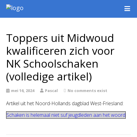
Nieuws
Intern
Toppers uit Midwoud
Extern
kwalificeren zich voor
Jeugd
WSK Toernooi
NK Schoolschaken
Agenda
(volledige artikel)
Informatie
Archief
mei 16, 2024
Pascal
No comments exist
Artikel uit het Noord-Hollands dagblad West-Friesland:
Schaken is helemaal niet suf jeugdleden aan het woord