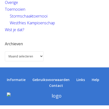
Overige
Toernooien
Stormschaaktoernooi
Westfries Kampioenschap
Wist je dat?
Archieven
Informatie
Gebruiksvoorwaarden
Links
Help
Contact