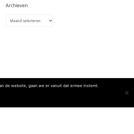
Archieven
an de website, gaan we er vanuit dat ermee instemt.