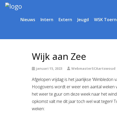
Nieuws
Intern
Extern
Jeugd
WSK Toern
Wijk aan Zee
januari 15, 2023
WebmasterSCAartswoud
Afgelopen vrijdag is het jaarlijkse ‘Wimbledo
Hoogovens wordt er weer een aantal weken vo
het weer te guur om deze week naar het winde
opkomst valt me dit jaar toch wel wat tegen! 
weken: