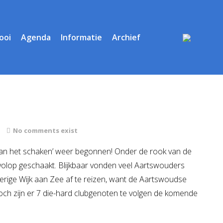
ooi
Agenda
Informatie
Archief
No comments exist
n van het schaken’ weer begonnen! Onder de rook van de
lop geschaakt. Blijkbaar vonden veel Aartswouders
rige Wijk aan Zee af te reizen, want de Aartswoudse
Toch zijn er 7 die-hard clubgenoten te volgen de komende