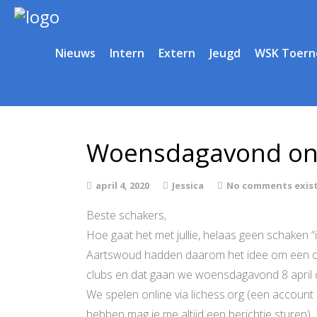
Nieuws
Intern
Extern
Jeugd
WSK Toern
Woensdagavond on
april 4, 2020
Jessica
No comments exis
Beste schakers,
Hoe gaat het met jullie, helaas geen schaken 
Aartswoud hadden daarom het idee om een on
clubs en dat gaan we woensdagavond 8 april 
We spelen online via lichess.org (een account 
hebben mag je me altijd een berichtje sturen).