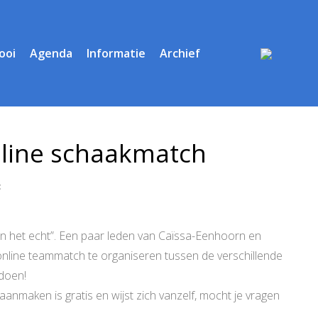
ooi
Agenda
Informatie
Archief
line schaakmatch
t
“in het echt”. Een paar leden van Caïssa-Eenhoorn en
line teammatch te organiseren tussen de verschillende
doen!
aanmaken is gratis en wijst zich vanzelf, mocht je vragen