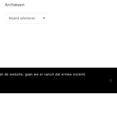
Archieven
an de website, gaan we er vanuit dat ermee instemt.