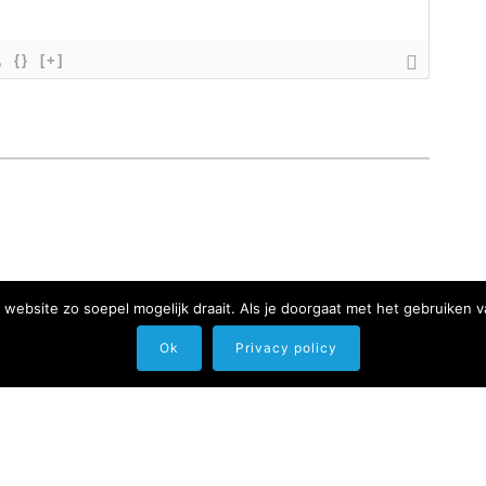
{}
[+]
website zo soepel mogelijk draait. Als je doorgaat met het gebruiken v
Ok
Privacy policy