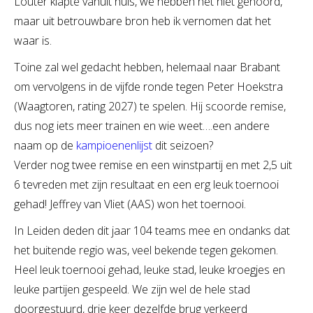
Louter klapte vanuit huis, we hebben het niet gehoord,
maar uit betrouwbare bron heb ik vernomen dat het
waar is.
Toine zal wel gedacht hebben, helemaal naar Brabant
om vervolgens in de vijfde ronde tegen Peter Hoekstra
(Waagtoren, rating 2027) te spelen. Hij scoorde remise,
dus nog iets meer trainen en wie weet….een andere
naam op de
kampioenenlijst
dit seizoen?
Verder nog twee remise en een winstpartij en met 2,5 uit
6 tevreden met zijn resultaat en een erg leuk toernooi
gehad! Jeffrey van Vliet (AAS) won het toernooi.
In Leiden deden dit jaar 104 teams mee en ondanks dat
het buitende regio was, veel bekende tegen gekomen.
Heel leuk toernooi gehad, leuke stad, leuke kroegjes en
leuke partijen gespeeld. We zijn wel de hele stad
doorgestuurd, drie keer dezelfde brug verkeerd