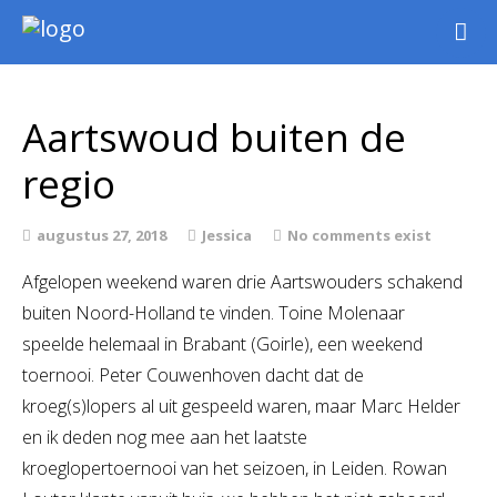
Nieuws
Intern
Aartswoud buiten de
Extern
regio
Jeugd
WSK Toernooi
augustus 27, 2018
Jessica
No comments exist
Agenda
Afgelopen weekend waren drie Aartswouders schakend
Informatie
buiten Noord-Holland te vinden. Toine Molenaar
Archief
speelde helemaal in Brabant (Goirle), een weekend
toernooi. Peter Couwenhoven dacht dat de
kroeg(s)lopers al uit gespeeld waren, maar Marc Helder
en ik deden nog mee aan het laatste
kroeglopertoernooi van het seizoen, in Leiden. Rowan